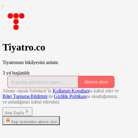
Tiyatro.co
Tiyatronun hikâyesini anlatır.
3 yıl başlatıldı
Abone olun
Abone olarak Substack’in
Kullanım Koşulları
nı kabul eder ve
Bilgi Toplama Bildirimi
ile
Gizlilik Politikası
nı okuduğunuzu
ve anladığınızı kabul edersiniz
Ana Sayfa
App üzerinden abone olun