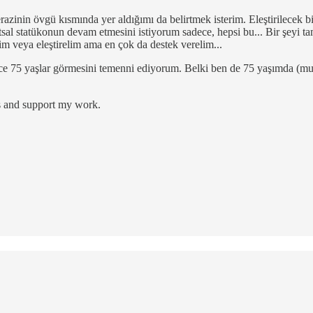
razinin övgü kısmında yer aldığımı da belirtmek isterim. Eleştirilecek 
anatsal statükonun devam etmesini istiyorum sadece, hepsi bu... Bir ş
m veya eleştirelim ama en çok da destek verelim...
ice 75 yaşlar görmesini temenni ediyorum. Belki ben de 75 yaşımda (m
ts and support my work.