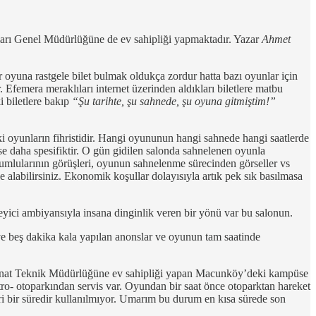
ları Genel Müdürlüğüne de ev sahipliği yapmaktadır. Yazar
Ahmet
r oyuna rastgele bilet bulmak oldukça zordur hatta bazı oyunlar için
. Efemera meraklıları internet üzerinden aldıkları biletlere matbu
i biletlere bakıp
“Şu tarihte, şu sahnede, şu oyuna gitmiştim!”
ki oyunların fihristidir. Hangi oyununun hangi sahnede hangi saatlerde
ise daha spesifiktir. O gün gidilen salonda sahnelenen oyunla
orumlularının görüşleri, oyunun sahnelenme sürecinden görseller vs
nde alabilirsiniz. Ekonomik koşullar dolayısıyla artık pek sık basılmasa
yici ambiyansıyla insana dinginlik veren bir yönü var bu salonun.
ve beş dakika kala yapılan anonslar ve oyunun tam saatinde
ve Sanat Teknik Müdürlüğüne ev sahipliği yapan Macunköy’deki kampüse
o- otoparkından servis var. Oyundan bir saat önce otoparktan hareket
eri bir süredir kullanılmıyor. Umarım bu durum en kısa sürede son