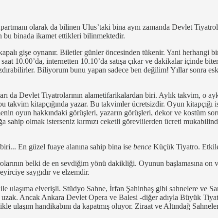
artmanı olarak da bilinen Ulus’taki bina aynı zamanda Devlet Tiyatro
n bu binada ikamet ettikleri bilinmektedir.
kapalı gişe oynanır. Biletler günler öncesinden tükenir. Yani herhangi bi
aat 10.00’da, internetten 10.10’da satışa çıkar ve dakikalar içinde biter
azdırabilirler. Biliyorum bunu yapan sadece ben değilim! Yıllar sonra esk
ı da Devlet Tiyatrolarının alametifarikalardan biri. Aylık takvim, o ay
bu takvim kitapçığında yazar. Bu takvimler ücretsizdir. Oyun kitapçığı 
etmenin oyun hakkındaki görüşleri, yazarın görüşleri, dekor ve kostüm s
pçığa sahip olmak isterseniz kırmızı ceketli görevlilerden ücreti mukabili
iri... En güzel fuaye alanına sahip bina ise
bence
Küçük Tiyatro. Etkile
rolarının belki de en sevdiğim yönü dakikliği. Oyunun başlamasına on 
eyirciye saygıdır ve elzemdir.
a ile ulaşıma elverişli. Stüdyo Sahne, İrfan Şahinbaş gibi sahnelere 
a uzak. Ancak Ankara Devlet Opera ve Balesi -diğer adıyla Büyük Tiyatr
elikle ulaşım handikabını da kapatmış oluyor. Ziraat ve Altındağ Sahnel