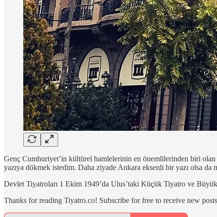
Genç Cumhuriyet’in kültürel hamlelerinin en önemlilerinden biri olan 
yazıya dökmek istedim. Daha ziyade Ankara eksenli bir yazı olsa da mu
Devlet Tiyatroları 1 Ekim 1949’da Ulus’taki Küçük Tiyatro ve Büyük Ti
Thanks for reading Tiyatro.co! Subscribe for free to receive new pos