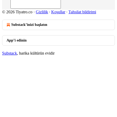
© 2026 Tiyatro.co
·
Gizlilik
∙
Koşullar
∙
Tahsilat bildirimi
Substack’inizi başlatın
App’i edinin
Substack
, harika kültürün evidir