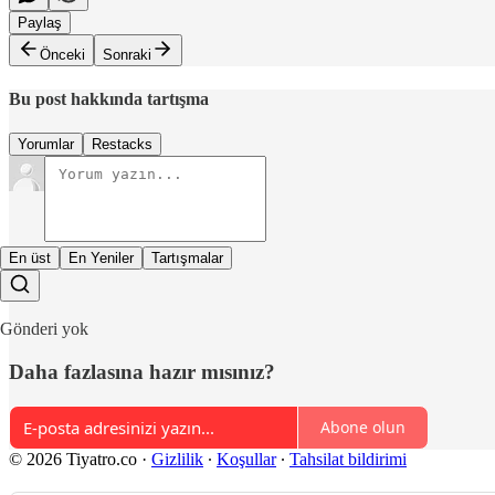
Paylaş
Önceki
Sonraki
Bu post hakkında tartışma
Yorumlar
Restacks
En üst
En Yeniler
Tartışmalar
Gönderi yok
Daha fazlasına hazır mısınız?
Abone olun
© 2026 Tiyatro.co
·
Gizlilik
∙
Koşullar
∙
Tahsilat bildirimi