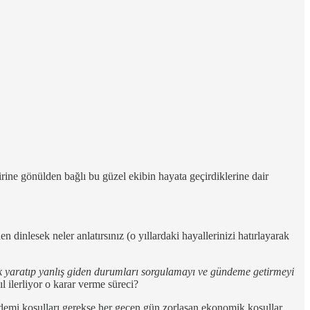
rine gönülden bağlı bu güzel ekibin hayata geçirdiklerine dair
dinlesek neler anlatırsınız (o yıllardaki hayallerinizi hatırlayarak
ık yaratıp yanlış giden durumları sorgulamayı ve gündeme getirmeyi
l ilerliyor o karar verme süreci?
demi koşulları gerekse her geçen gün zorlaşan ekonomik koşullar