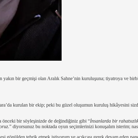
yakın bir geçmişi olan Aralık Sahne’nin kuruluşuna; tiyatroya ve birbi
a’da kurulan bir ekip; peki bu güzel oluşumun kuruluş hikâyesini sizden 
 önceki bir söyleşinizde de değindiğiniz gibi “
İnsanlarda bir rahatsızl
oruz.
” diyorsunuz bu noktada oyun seçimlerinizi konuşalım isterim; nası
esi gönülden tebrik etmek istiyorum ve açıkçası gerek devam eden pan