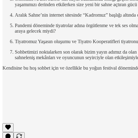
yaşamımızı derinden etkilerken size yeni bir sahne açtıran gü
Aralık Sahne’nin internet sitesinde “Kadromuz” başlığı altında 
Pandemi döneminde tiyatrolar adına örgütlenme ve tek ses olma h
araya gelecek miydi?
Tiyatromuz Yaşasın oluşumu ve Tiyatro Kooperatifleri tiyatronun
Sohbetimizi noktalarken son olarak bizim yayın adımız da olan
sahneleniş mekânları ve oyuncunun seyirciyle olan etkileşimiyle
Kendisine bu hoş sohbet için ve özellikle bu yoğun festival döneminde 