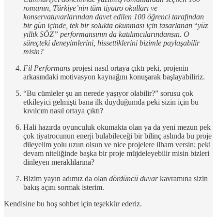
romanın, Türkiye’nin tüm tiyatro okulları ve
konservatuvarlarından davet edilen 100 öğrenci tarafından
bir gün içinde, tek bir solukta okunması için tasarlanan
“
yüz
yıllık SÖZ” performansının da katılımcılarındansın. O
süreçteki deneyimlerini, hissettiklerini bizimle paylaşabilir
misin?
Fil Performans
projesi nasıl ortaya çıktı peki, projenin
arkasındaki motivasyon kaynağını konuşarak başlayabiliriz.
“Bu cümleler şu an nerede yaşıyor olabilir?” sorusu çok
etkileyici gelmişti bana ilk duyduğumda peki sizin için bu
kıvılcım nasıl ortaya çıktı?
Hali hazırda oyunculuk okumakta olan ya da yeni mezun pek
çok tiyatrocunun enerji bulabileceği bir bilinç aslında bu proje
dileyelim yolu uzun olsun ve nice projelere ilham versin; peki
devam niteliğinde başka bir proje müjdeleyebilir misin bizleri
dinleyen meraklılarına?
Bizim yayın adımız da olan
dördüncü duvar
kavramına sizin
bakış açını sormak isterim.
Kendisine bu hoş sohbet için teşekkür ederiz.