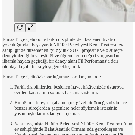
Elmas Eliçe Çetinöz’le farklı disiplinlerden beslenen tiyatro
yolculuğundan başlayarak Nilüfer Belediyesi Kent Tiyatrosu ev
sahipliğinde düzenlenen ‘yüz yıllık SÖZ’ projesine ve o süreçte
deneyimlediği fırsat eşitliği ve öğrencilerin değeri vurgusudan
ilhamla hayata geçirdiği bir deney alanı Fil Performans’a dair
oldukça keyifli bir söyleşi gerçekleştirdik.
Elmas Eliçe Çetinöz’e sorduğumuz sorular şunlardı:
Farklı disiplinlerden beslenen hayat hikâyenizde tiyatroya
evrilen karar anını sorarak başlamak isterim.
Bu uğurda bireysel çabanın çok güzel bir örneğisiniz bence
benzer süreçlerden geçenlere neler söylemek istersiniz
yaşanmışlıklarınızdan yola çıkarak
Yakın geçmişte Nilüfer Belediyesi Nilüfer Kent Tiyatrosu’nun
ev sahipliğinde Balat Atatürk Ormanı’nda gerçekleşen ve
Cumhuriyet döneminde yazılmış romanlardan seçilen 100