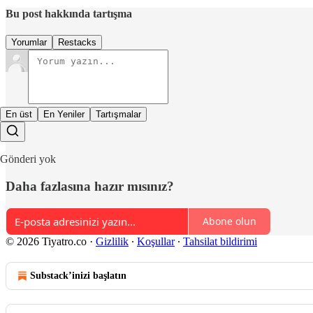
Bu post hakkında tartışma
Yorumlar
Restacks
En üst
En Yeniler
Tartışmalar
Gönderi yok
Daha fazlasına hazır mısınız?
Abone olun
© 2026 Tiyatro.co
·
Gizlilik
∙
Koşullar
∙
Tahsilat bildirimi
Substack’inizi başlatın