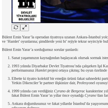
Bülent Emin Yarar’la operadan tiyatroya uzanan Ankara-İstanbul yolcul
ve ‘Hamlet’ oyunlarına; şimdilerde yeni bi’ rejiyle tekrar seyirciyle bu
Bülent Emin Yarar’a sorduğumuz sorular şunlardı:
Sanat yaşamınızın kaynağından başlayacak olursak sormak isteri
1993 yılında Diyarbakır Devlet Tiyatrosu’nda çalışırken Işıl Kas
performansınız
Hamlet
projesi ortaya çıkmış; bu oyun özelinde
Elbette ki tiyatro kolektif bir emeğin ürünü fakat sahnedeki pa
Yetkin Dikenciler’le partner ilişkinize dair, Profesyonel oyunuy
1999 yılında can verdiğiniz
Cyrano de Bergerac
karakterine yıl
fakat Bülent Emin Yarar’ın yıllar önce oynadığı
Cyrano’
dan far
Ankara doğumlusunuz ve fakat yıllardır İstanbul’da yaşıyorsunuz
ediyorum doğrusu.