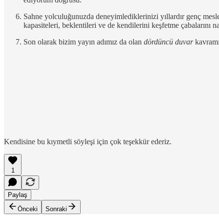
Sahne yolculuğunuzda deneyimlediklerinizi yıllardır genç meslek
kapasiteleri, beklentileri ve de kendilerini keşfetme çabalarını 
Son olarak bizim yayın adımız da olan
dördüncü duvar
kavramın
Kendisine bu kıymetli söyleşi için çok teşekkür ederiz.
1
Paylaş
Önceki
Sonraki