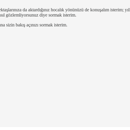
taşlarınıza da aktardığınız hocalık yönünüzü de konuşalım isterim; yıll
nasıl gözlemliyorsunuz diye sormak isterim.
a sizin bakış açınızı sormak isterim.