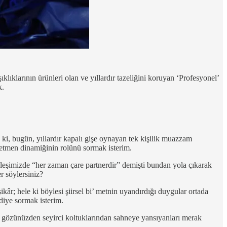
ıklarının ürünleri olan ve yıllardır tazeliğini koruyan ‘Profesyonel’
k.
k ki, bugün, yıllardır kapalı gişe oynayan tek kişilik muazzam
netmen dinamiğinin rolünü sormak isterim.
öyleşimizde “her zaman çare partnerdir” demişti bundan yola çıkarak
r söylersiniz?
şikâr; hele ki böylesi şiirsel bi’ metnin uyandırdığı duygular ortada
 diye sormak isterim.
zin gözünüzden seyirci koltuklarından sahneye yansıyanları merak