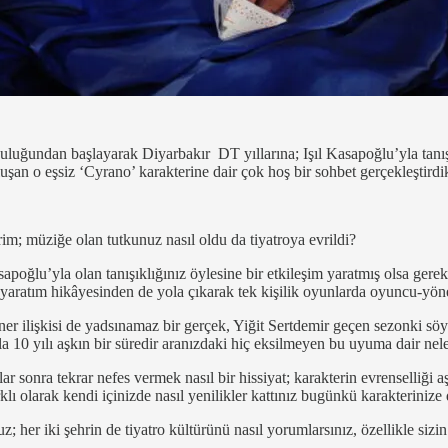
uğundan başlayarak Diyarbakır DT yıllarına; Işıl Kasapoğlu’yla tanışıkl
luşan o eşsiz ‘Cyrano’ karakterine dair çok hoş bir sohbet gerçekleştirdi
m; müziğe olan tutkunuz nasıl oldu da tiyatroya evrildi?
apoğlu’yla olan tanışıklığınız öylesine bir etkileşim yaratmış olsa gere
 yaratım hikâyesinden de yola çıkarak tek kişilik oyunlarda oyuncu-yö
rtner ilişkisi de yadsınamaz bir gerçek, Yiğit Sertdemir geçen sezonki s
la 10 yılı aşkın bir süredir aranızdaki hiç eksilmeyen bu uyuma dair nele
lar sonra tekrar nefes vermek nasıl bir hissiyat; karakterin evrenselliği a
klı olarak kendi içinizde nasıl yenilikler kattınız bugünkü karakterinize
; her iki şehrin de tiyatro kültürünü nasıl yorumlarsınız, özellikle si