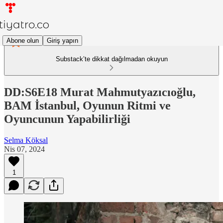
Abone olun
Giriş yapın
Substack’te dikkat dağılmadan okuyun
DD:S6E18 Murat Mahmutyazıcıoğlu,
BAM İstanbul, Oyunun Ritmi ve
Oyuncunun Yapabilirliği
Selma Köksal
Nis 07, 2024
1