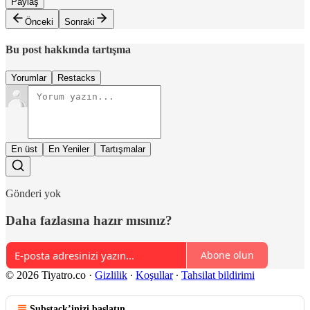
Paylaş
Önceki
Sonraki
Bu post hakkında tartışma
Yorumlar
Restacks
En üst
En Yeniler
Tartışmalar
Gönderi yok
Daha fazlasına hazır mısınız?
Abone olun
© 2026 Tiyatro.co
·
Gizlilik
∙
Koşullar
∙
Tahsilat bildirimi
Substack’inizi başlatın