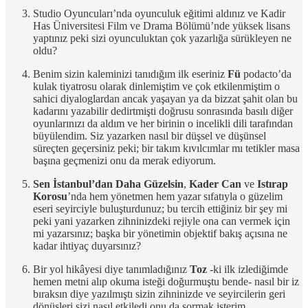
Studio Oyuncuları’nda oyunculuk eğitimi aldınız ve Kadir
Has Üniversitesi Film ve Drama Bölümü’nde yüksek lisans
yaptınız peki sizi oyunculuktan çok yazarlığa sürükleyen ne
oldu?
Benim sizin kaleminizi tanıdığım ilk eseriniz
Fü
podacto’da
kulak tiyatrosu olarak dinlemiştim ve çok etkilenmiştim o
sahici diyaloglardan ancak yaşayan ya da bizzat şahit olan bu
kadarını yazabilir dedirtmişti doğrusu sonrasında basılı diğer
oyunlarınızı da aldım ve her birinin o incelikli dili tarafından
büyülendim. Siz yazarken nasıl bir düşsel ve düşünsel
süreçten geçersiniz peki; bir takım kıvılcımlar mı tetikler masa
başına geçmenizi onu da merak ediyorum.
Sen İstanbul’dan Daha Güzelsin
,
Kader Can
ve
Istırap
Korosu
’nda hem yönetmen hem yazar sıfatıyla o güzelim
eseri seyirciyle buluşturdunuz; bu tercih ettiğiniz bir şey mi
peki yani yazarken zihninizdeki rejiyle ona can vermek için
mi yazarsınız; başka bir yönetimin objektif bakış açısına ne
kadar ihtiyaç duyarsınız?
Bir yol hikâyesi diye tanımladığınız
Toz
-ki ilk izlediğimde
hemen metni alıp okuma isteği doğurmuştu bende- nasıl bir iz
bıraksın diye yazılmıştı sizin zihninizde ve seyircilerin geri
dönüşleri sizi nasıl etkiledi onu da sormak isterim.