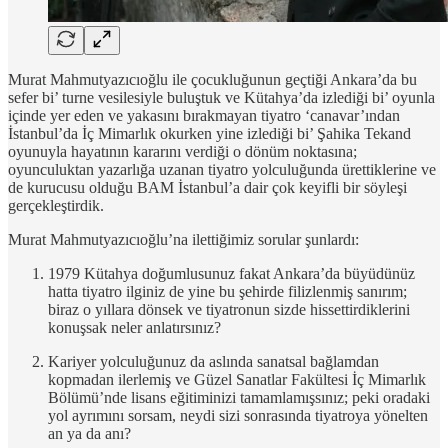
Murat Mahmutyazıcıoğlu ile çocukluğunun geçtiği Ankara’da bu
sefer bi’ turne vesilesiyle buluştuk ve Kütahya’da izlediği bi’ oyunla
içinde yer eden ve yakasını bırakmayan tiyatro ‘canavar’ından
İstanbul’da İç Mimarlık okurken yine izlediği bi’ Şahika Tekand
oyunuyla hayatının kararını verdiği o dönüm noktasına;
oyunculuktan yazarlığa uzanan tiyatro yolculuğunda ürettiklerine ve
de kurucusu olduğu BAM İstanbul’a dair çok keyifli bir söyleşi
gerçekleştirdik.
Murat Mahmutyazıcıoğlu’na ilettiğimiz sorular şunlardı:
1979 Kütahya doğumlusunuz fakat Ankara’da büyüdünüz
hatta tiyatro ilginiz de yine bu şehirde filizlenmiş sanırım;
biraz o yıllara dönsek ve tiyatronun sizde hissettirdiklerini
konuşsak neler anlatırsınız?
Kariyer yolculuğunuz da aslında sanatsal bağlamdan
kopmadan ilerlemiş ve Güzel Sanatlar Fakültesi İç Mimarlık
Bölümü’nde lisans eğitiminizi tamamlamışsınız; peki oradaki
yol ayrımını sorsam, neydi sizi sonrasında tiyatroya yönelten
an ya da anı?