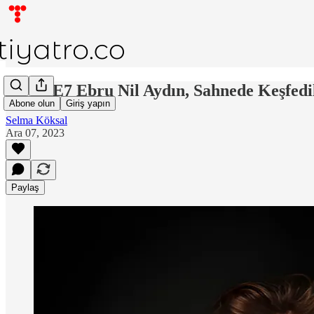
DD:S6E7 Ebru Nil Aydın, Sahnede Keşfed
Abone olun
Giriş yapın
Selma Köksal
Ara 07, 2023
Paylaş