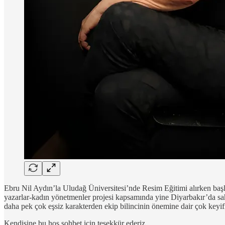
Ebru Nil Aydın’la Uludağ Üniversitesi’nde Resim Eğitimi alırken başla
yazarlar-kadın yönetmenler projesi kapsamında yine Diyarbakır’da s
daha pek çok eşsiz karakterden ekip bilincinin önemine dair çok keyifli
Kendisine bu hoş sohbet için teşekkür ederiz.