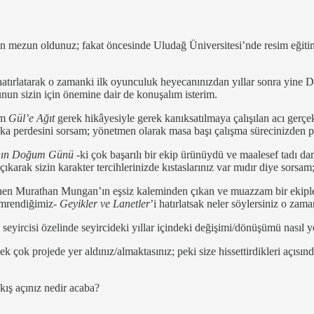
n mezun oldunuz; fakat öncesinde Uludağ Üniversitesi’nde resim eğiti
 hatırlatarak o zamanki ilk oyunculuk heyecanınızdan yıllar sonra yine
nun sizin için önemine dair de konuşalım isterim.
im
Gül’e Ağıt
gerek hikâyesiyle gerek kanıksatılmaya çalışılan acı gerçe
n arka perdesini sorsam; yönetmen olarak masa başı çalışma sürecinizden
nın Doğum Günü
-ki çok başarılı bir ekip ürünüydü ve maalesef tadı d
 çıkarak sizin karakter tercihlerinizde kıstaslarınız var mıdır diye sors
 Murathan Mungan’ın eşsiz kaleminden çıkan ve muazzam bir ekiple se
imrendiğimiz-
Geyikler ve Lanetler
’i hatırlatsak neler söylersiniz o zama
a seyircisi özelinde seyircideki yıllar içindeki değişimi/dönüşümü nasıl
 çok projede yer aldınız/almaktasınız; peki size hissettirdikleri açısında
kış açınız nedir acaba?