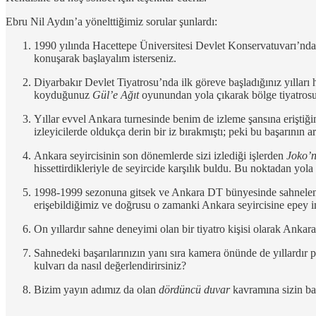
Ebru Nil Aydın’a yönelttiğimiz sorular şunlardı:
1990 yılında Hacettepe Üniversitesi Devlet Konservatuvarı’nda
konuşarak başlayalım isterseniz.
Diyarbakır Devlet Tiyatrosu’nda ilk göreve başladığınız yılları
koyduğunuz
Gül’e Ağıt
oyunundan yola çıkarak bölge tiyatrosu
Yıllar evvel Ankara turnesinde benim de izleme şansına eriştiğ
izleyicilerde oldukça derin bir iz bırakmıştı; peki bu başarını
Ankara seyircisinin son dönemlerde sizi izlediği işlerden
Joko’
hissettirdikleriyle de seyircide karşılık buldu. Bu noktadan yola
1998-1999 sezonuna gitsek ve Ankara DT bünyesinde sahnelenen
erişebildiğimiz ve doğrusu o zamanki Ankara seyircisine epey 
On yıllardır sahne deneyimi olan bir tiyatro kişisi olarak Ankar
Sahnedeki başarılarınızın yanı sıra kamera önünde de yıllardır pek
kulvarı da nasıl değerlendirirsiniz?
Bizim yayın adımız da olan
dördüncü duvar
kavramına sizin ba