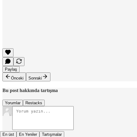
Paylaş
Önceki
Sonraki
Bu post hakkında tartışma
Yorumlar
Restacks
En üst
En Yeniler
Tartışmalar