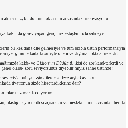
mi almışsınız; bu dönüm noktasının arkasındaki motivasyonu
 Diyarbakır’da görev yapan genç meslektaşlarınızla sahneye
klerin bir kez daha dile gelmesiyle ve tüm ekibin üstün performansıyla
 prömiyer gününe kadarki süreçte önem verdiğiniz noktalar nelerdi?
amağımızda kaldı- ve
Gidion’un Düğümü;
ikisi de zor karakterlerdi ve
am; genel olarak zoru seviyorsunuz diyebilir miyiz sahne üstünde?
yirciyle buluşan -şimdilerde sadece arşiv kayıtlarına
nlarda tiyatronun sizde hissettirdiklerine dair?
 yorumlarsınız merak ediyorum.
n, ulaştığı seyirci kitlesi açısından ve mesleki tatmin açısından her iki