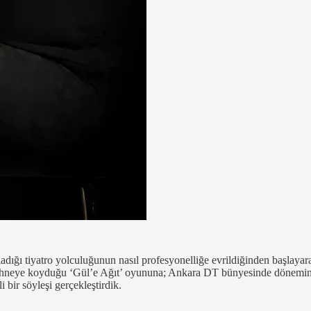
dığı tiyatro yolculuğunun nasıl profesyonelliğe evrildiğinden başlayara
ahneye koyduğu ‘Gül’e Ağıt’ oyununa; Ankara DT bünyesinde dönemin o
 bir söyleşi gerçekleştirdik.