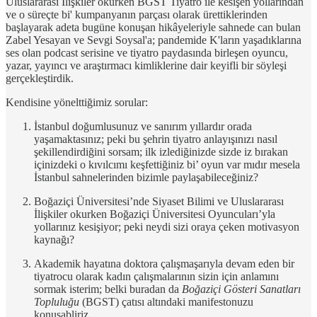
Uluslararası İlişkiler okurken BGST Tiyatro ile kesişen yollarından
ve o süreçte bi' kumpanyanın parçası olarak ürettiklerinden
başlayarak adeta bugüne konuşan hikâyeleriyle sahnede can bulan
Zabel Yesayan ve Sevgi Soysal'a; pandemide K'ların yaşadıklarına
ses olan podcast serisine ve tiyatro paydasında birleşen oyuncu,
yazar, yayıncı ve araştırmacı kimliklerine dair keyifli bir söyleşi
gerçekleştirdik.
Kendisine yönelttiğimiz sorular:
İstanbul doğumlusunuz ve sanırım yıllardır orada
yaşamaktasınız; peki bu şehrin tiyatro anlayışınızı nasıl
şekillendirdiğini sorsam; ilk izlediğinizde sizde iz bırakan
içinizdeki o kıvılcımı keşfettiğiniz bi’ oyun var mıdır mesela
İstanbul sahnelerinden bizimle paylaşabileceğiniz?
Boğaziçi Üniversitesi’nde Siyaset Bilimi ve Uluslararası
İlişkiler okurken Boğaziçi Üniversitesi Oyuncuları’yla
yollarınız kesişiyor; peki neydi sizi oraya çeken motivasyon
kaynağı?
Akademik hayatına doktora çalışmaşarıyla devam eden bir
tiyatrocu olarak kadın çalışmalarının sizin için anlamını
sormak isterim; belki buradan da
Boğaziçi Gösteri Sanatları
Topluluğu
(BGST) çatısı altındaki manifestonuzu
konuşabliriz.