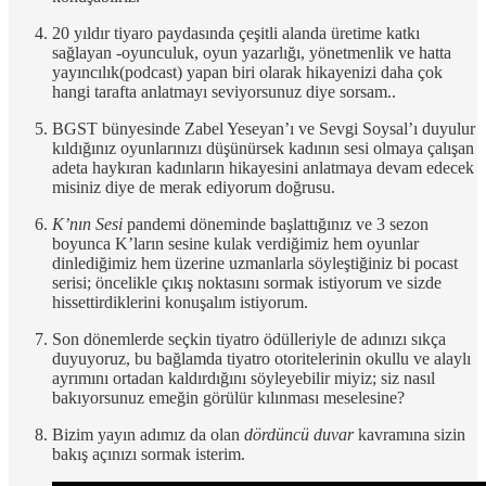
20 yıldır tiyaro paydasında çeşitli alanda üretime katkı
sağlayan -oyunculuk, oyun yazarlığı, yönetmenlik ve hatta
yayıncılık(podcast) yapan biri olarak hikayenizi daha çok
hangi tarafta anlatmayı seviyorsunuz diye sorsam..
BGST bünyesinde Zabel Yeseyan’ı ve Sevgi Soysal’ı duyulur
kıldığınız oyunlarınızı düşünürsek kadının sesi olmaya çalışan
adeta haykıran kadınların hikayesini anlatmaya devam edecek
misiniz diye de merak ediyorum doğrusu.
K’nın Sesi
pandemi döneminde başlattığınız ve 3 sezon
boyunca K’ların sesine kulak verdiğimiz hem oyunlar
dinlediğimiz hem üzerine uzmanlarla söyleştiğiniz bi pocast
serisi; öncelikle çıkış noktasını sormak istiyorum ve sizde
hissettirdiklerini konuşalım istiyorum.
Son dönemlerde seçkin tiyatro ödülleriyle de adınızı sıkça
duyuyoruz, bu bağlamda tiyatro otoritelerinin okullu ve alaylı
ayrımını ortadan kaldırdığını söyleyebilir miyiz; siz nasıl
bakıyorsunuz emeğin görülür kılınması meselesine?
Bizim yayın adımız da olan
dördüncü duvar
kavramına sizin
bakış açınızı sormak isterim.