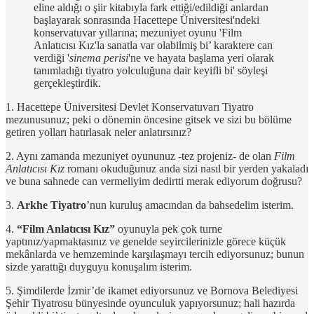
eline aldığı o şiir kitabıyla fark ettiği/edildiği anlardan
başlayarak sonrasında Hacettepe Üniversitesi'ndeki
konservatuvar yıllarına; mezuniyet oyunu 'Film
Anlatıcısı Kız'la sanatla var olabilmiş bi’ karaktere can
verdiği '
sinema perisi
'ne ve hayata başlama yeri olarak
tanımladığı tiyatro yolculuğuna dair keyifli bi' söyleşi
gerçekleştirdik.
1. Hacettepe Üniversitesi Devlet Konservatuvarı Tiyatro
mezunusunuz; peki o dönemin öncesine gitsek ve sizi bu bölüme
getiren yolları hatırlasak neler anlatırsınız?
2. Aynı zamanda mezuniyet oyununuz -tez projeniz- de olan
Film
Anlatıcısı Kız
romanı okuduğunuz anda sizi nasıl bir yerden yakaladı
ve buna sahnede can vermeliyim dedirtti merak ediyorum doğrusu?
3.
Arkhe Tiyatro
’nun kuruluş amacından da bahsedelim isterim.
4.
“Film Anlatıcısı Kız”
oyunuyla pek çok turne
yaptınız/yapmaktasınız ve genelde seyircilerinizle görece küçük
mekânlarda ve hemzeminde karşılaşmayı tercih ediyorsunuz; bunun
sizde yarattığı duyguyu konuşalım isterim.
5. Şimdilerde İzmir’de ikamet ediyorsunuz ve Bornova Belediyesi
Şehir Tiyatrosu bünyesinde oyunculuk yapıyorsunuz; hali hazırda