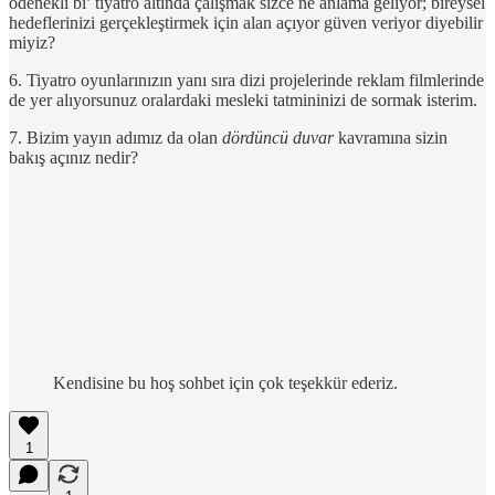
ödenekli bi’ tiyatro altında çalışmak sizce ne anlama geliyor; bireysel
hedeflerinizi gerçekleştirmek için alan açıyor güven veriyor diyebilir
miyiz?
6. Tiyatro oyunlarınızın yanı sıra dizi projelerinde reklam filmlerinde
de yer alıyorsunuz oralardaki mesleki tatmininizi de sormak isterim.
7. Bizim yayın adımız da olan
dördüncü duvar
kavramına sizin
bakış açınız nedir?
Kendisine bu hoş sohbet için çok teşekkür ederiz.
1