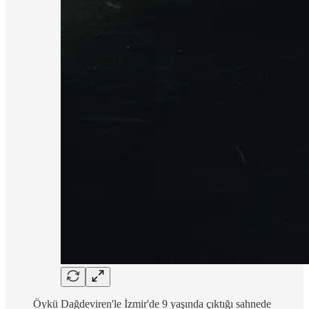
Öykü Dağdeviren'le İzmir'de 9 yaşında çıktığı sahnede