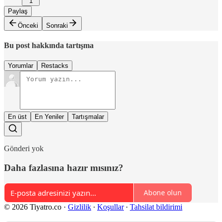
1
Paylaş
Önceki
Sonraki
Bu post hakkında tartışma
Yorumlar
Restacks
En üst
En Yeniler
Tartışmalar
Gönderi yok
Daha fazlasına hazır mısınız?
Abone olun
© 2026 Tiyatro.co
·
Gizlilik
∙
Koşullar
∙
Tahsilat bildirimi