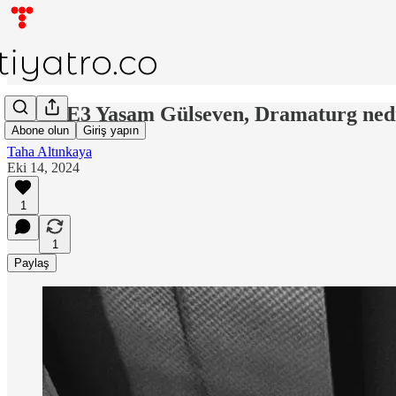
DD:S7E3 Yaşam Gülseven, Dramaturg nedi
Abone olun
Giriş yapın
Taha Altınkaya
Eki 14, 2024
1
1
Paylaş