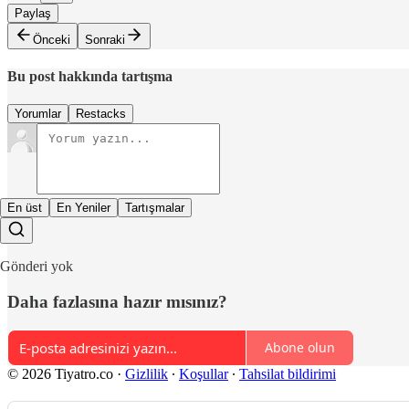
Paylaş
Önceki
Sonraki
Bu post hakkında tartışma
Yorumlar
Restacks
En üst
En Yeniler
Tartışmalar
Gönderi yok
Daha fazlasına hazır mısınız?
Abone olun
© 2026 Tiyatro.co
·
Gizlilik
∙
Koşullar
∙
Tahsilat bildirimi