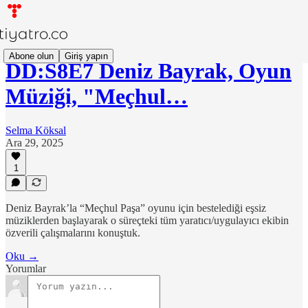
Abone olun
Giriş yapın
DD:S8E7 Deniz Bayrak, Oyun
Müziği, "Meçhul…
Selma Köksal
Ara 29, 2025
1
Deniz Bayrak’la “Meçhul Paşa” oyunu için bestelediği eşsiz
müziklerden başlayarak o süreçteki tüm yaratıcı/uygulayıcı ekibin
özverili çalışmalarını konuştuk.
Oku →
Yorumlar