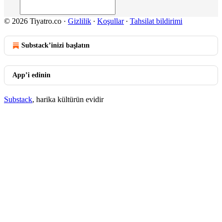
© 2026 Tiyatro.co
·
Gizlilik
∙
Koşullar
∙
Tahsilat bildirimi
Substack’inizi başlatın
App’i edinin
Substack
, harika kültürün evidir