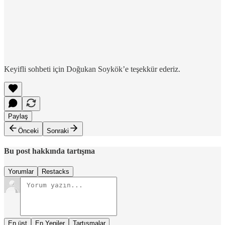
Keyifli sohbeti için Doğukan Soykök’e teşekkür ederiz.
Paylaş
Önceki
Sonraki
Bu post hakkında tartışma
Yorumlar
Restacks
En üst
En Yeniler
Tartışmalar