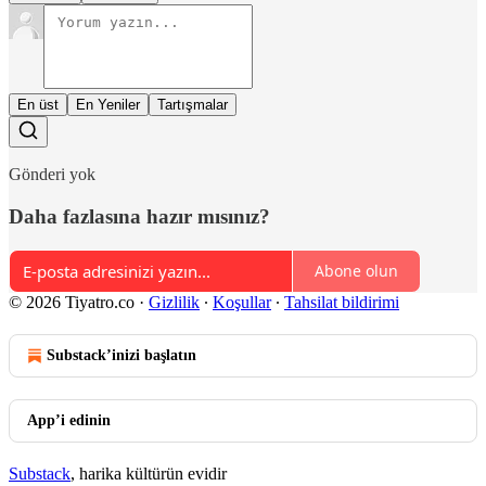
En üst
En Yeniler
Tartışmalar
Gönderi yok
Daha fazlasına hazır mısınız?
Abone olun
© 2026 Tiyatro.co
·
Gizlilik
∙
Koşullar
∙
Tahsilat bildirimi
Substack’inizi başlatın
App’i edinin
Substack
, harika kültürün evidir