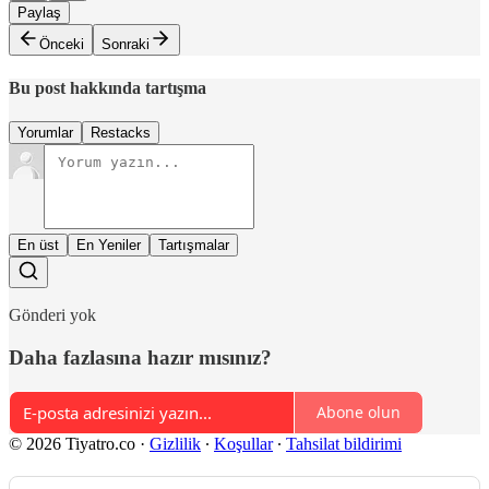
Paylaş
Önceki
Sonraki
Bu post hakkında tartışma
Yorumlar
Restacks
En üst
En Yeniler
Tartışmalar
Gönderi yok
Daha fazlasına hazır mısınız?
Abone olun
© 2026 Tiyatro.co
·
Gizlilik
∙
Koşullar
∙
Tahsilat bildirimi