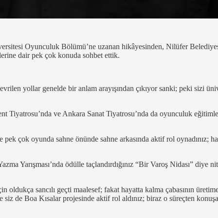
rsitesi Oyunculuk Bölümü’ne uzanan hikâyesinden, Nilüfer Belediyesi
rine dair pek çok konuda sohbet ettik.
evrilen yollar genelde bir anlam arayışından çıkıyor sanki; peki sizi 
Tiyatrosu’nda ve Ankara Sanat Tiyatrosu’nda da oyunculuk eğitimleri a
e pek çok oyunda sahne önünde sahne arkasında aktif rol oynadınız; hatt
azma Yarışması’nda ödülle taçlandırdığınız “Bir Varoş Nidası” diye ni
çin oldukça sancılı geçti maalesef; fakat hayatta kalma çabasının üreti
e siz de Boa Kısalar projesinde aktif rol aldınız; biraz o süreçten konuşa