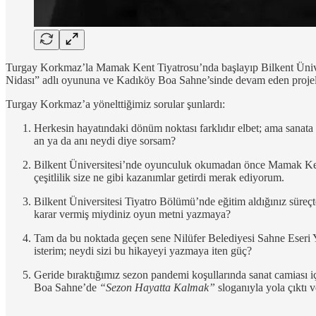
Turgay Korkmaz’la Mamak Kent Tiyatrosu’nda başlayıp Bilkent Ünive
Nidası” adlı oyununa ve Kadıköy Boa Sahne’sinde devam eden projele
Turgay Korkmaz’a yönelttiğimiz sorular şunlardı:
Herkesin hayatındaki dönüm noktası farklıdır elbet; ama sanata 
an ya da anı neydi diye sorsam?
Bilkent Üniversitesi’nde oyunculuk okumadan önce Mamak Kent 
çeşitlilik size ne gibi kazanımlar getirdi merak ediyorum.
Bilkent Üniversitesi Tiyatro Bölümü’nde eğitim aldığınız süreçt
karar vermiş miydiniz oyun metni yazmaya?
Tam da bu noktada geçen sene Nilüfer Belediyesi Sahne Eseri Y
isterim; neydi sizi bu hikayeyi yazmaya iten güç?
Geride bıraktığımız sezon pandemi koşullarında sanat camiası i
Boa Sahne’de
“Sezon Hayatta Kalmak”
sloganıyla yola çıktı v