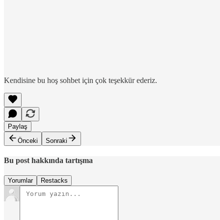
Kendisine bu hoş sohbet için çok teşekkür ederiz.
Paylaş
Önceki
Sonraki
Bu post hakkında tartışma
Yorumlar
Restacks