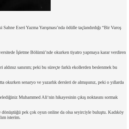
 Sahne Eseri Yazma Yarışması’nda ödülle taçlandırdığı “Bir Varoş
üniversitede İşletme Bölümü’nde okurken tiyatro yapmaya karar verdiren
ldınız sanırım; peki bu süreçte farklı ekollerden beslenmek bu
a okurken senaryo ve yazarlık dersleri de almışsınız, peki o yıllarda
telediğiniz Muhammed Ali‘nin hikayesinin çıkış noktasını sormak
me dönüştüğü pek çok oyun online da olsa seyirciyle buluştu. Kadıköy
lım isterim.