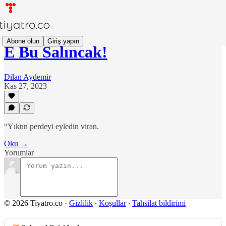
Abone olun
Giriş yapın
E Bu Salıncak!
Dilan Aydemir
Kas 27, 2023
“Yıktın perdeyi eyledin viran.
Oku →
Yorumlar
© 2026 Tiyatro.co
·
Gizlilik
∙
Koşullar
∙
Tahsilat bildirimi