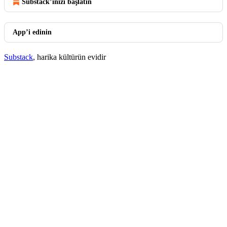
Substack’inizi başlatın
App’i edinin
Substack
, harika kültürün evidir