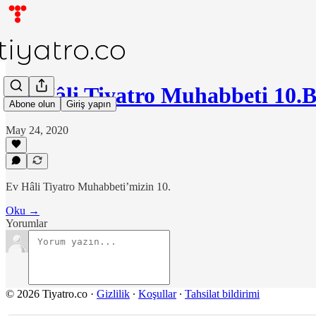
Ev Hâli Tiyatro Muhabbeti 10
Abone olun
Giriş yapın
May 24, 2020
Ev Hâli Tiyatro Muhabbeti’mizin 10.
Oku →
Yorumlar
© 2026 Tiyatro.co
·
Gizlilik
∙
Koşullar
∙
Tahsilat bildirimi