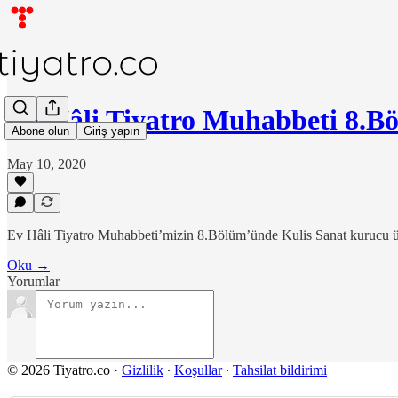
Ev Hâli Tiyatro Muhabbeti 8.
Abone olun
Giriş yapın
May 10, 2020
Ev Hâli Tiyatro Muhabbeti’mizin 8.Bölüm’ünde Kulis Sanat kurucu 
Oku →
Yorumlar
© 2026 Tiyatro.co
·
Gizlilik
∙
Koşullar
∙
Tahsilat bildirimi