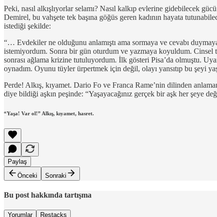
Peki, nasıl alkışlıyorlar selamı? Nasıl kalkıp evlerine gidebilecek g
Demirel, bu vahşete tek başına göğüs geren kadının hayata tutunabil
istediği şekilde:
“… Evdekiler ne olduğunu anlamıştı ama sormaya ve cevabı duymaya c
istemiyordum. Sonra bir gün oturdum ve yazmaya koyuldum. Cinsel te
sonrası ağlama krizine tutuluyordum. İlk gösteri Pisa’da olmuştu. Uy
oynadım. Oyunu tüyler ürpertmek için değil, olayı yansıtıp bu şeyi y
Perde! Alkış, kıyamet. Dario Fo ve Franca Rame’nin dilinden anlamamı
diye bildiği aşkın peşinde: “Yaşayacağınız gerçek bir aşk her şeye de
“Yaşa! Var ol!” Alkış, kıyamet, hasret.
Paylaş
Önceki
Sonraki
Bu post hakkında tartışma
Yorumlar
Restacks