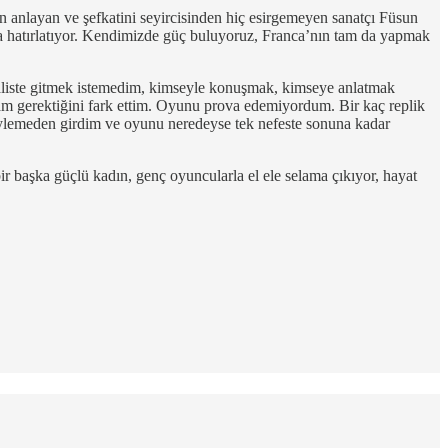
n anlayan ve şefkatini seyircisinden hiç esirgemeyen sanatçı Füsun
a hatırlatıyor. Kendimizde güç buluyoruz, Franca’nın tam da yapmak
naliste gitmek istemedim, kimseyle konuşmak, kimseye anlatmak
m gerektiğini fark ettim. Oyunu prova edemiyordum. Bir kaç replik
 söylemeden girdim ve oyunu neredeyse tek nefeste sonuna kadar
 başka güçlü kadın, genç oyuncularla el ele selama çıkıyor, hayat