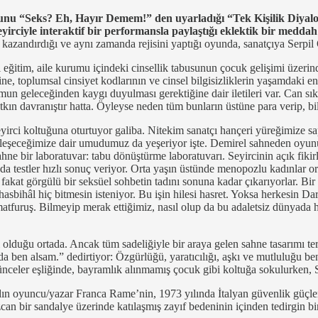
nu “Seks? Eh, Hayır Demem!” den uyarladığı “Tek Kişilik Diyalog
seyirciyle interaktif bir performansla paylaştığı eklektik bir medd
azandırdığı ve aynı zamanda rejisini yaptığı oyunda, sanatçıya Serpi
l eğitim, aile kurumu içindeki cinsellik tabusunun çocuk gelişimi üzerind
, toplumsal cinsiyet kodlarının ve cinsel bilgisizliklerin yaşamdaki en
un geleceğinden kaygı duyulması gerektiğine dair iletileri var. Can sı
tkın davranıştır hatta. Öyleyse neden tüm bunların üstüne para verip, bil
rci koltuğuna oturtuyor galiba. Nitekim sanatçı hançeri yüreğimize sa
şeceğimize dair umudumuz da yeşeriyor işte. Demirel sahneden oyunun 
e bir laboratuvar: tabu dönüştürme laboratuvarı. Seyircinin açık fikir
a testler hızlı sonuç veriyor. Orta yaşın üstünde menopozlu kadınlar org
ız fakat görgülü bir seksüel sohbetin tadını sonuna kadar çıkarıyorlar. 
hasbihâl hiç bitmesin isteniyor. Bu işin hilesi hasret. Yoksa herkesin 
matfuruş. Bilmeyip merak ettiğimiz, nasıl olup da bu adaletsiz dünyada
olduğu ortada. Ancak tüm sadeliğiyle bir araya gelen sahne tasarımı ter
a da ben alsam.” dedirtiyor: Özgürlüğü, yaratıcılığı, aşkı ve mutluluğu b
şünceler eşliğinde, bayramlık alınmamış çocuk gibi koltuğa sokulurken, 
ın oyuncu/yazar Franca Rame’nin, 1973 yılında İtalyan güvenlik güçleriy
Özcan bir sandalye üzerinde katılaşmış zayıf bedeninin içinden tedirgin b