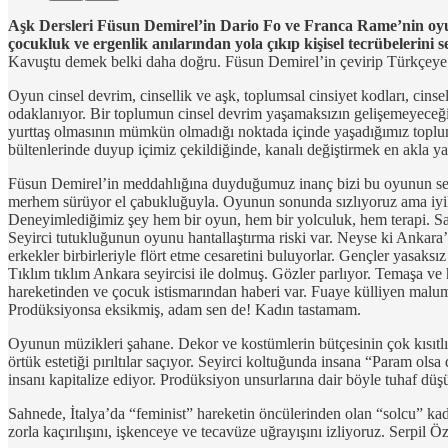
Aşk Dersleri Füsun Demirel’in Dario Fo ve Franca Rame’nin oyu
çocukluk ve ergenlik anılarından yola çıkıp kişisel tecrübelerini 
Kavuştu demek belki daha doğru. Füsun Demirel’in çevirip Türkçeye k
Oyun cinsel devrim, cinsellik ve aşk, toplumsal cinsiyet kodları, cinse
odaklanıyor. Bir toplumun cinsel devrim yaşamaksızın gelişemeyeceğine
yurttaş olmasının mümkün olmadığı noktada içinde yaşadığımız toplum
bültenlerinde duyup içimiz çekildiğinde, kanalı değiştirmek en akla ya
Füsun Demirel’in meddahlığına duyduğumuz inanç bizi bu oyunun seyi
merhem sürüyor el çabukluğuyla. Oyunun sonunda sızlıyoruz ama iyile
Deneyimlediğimiz şey hem bir oyun, hem bir yolculuk, hem terapi. Sahn
Seyirci tutukluğunun oyunu hantallaştırma riski var. Neyse ki Ankara’d
erkekler birbirleriyle flört etme cesaretini buluyorlar. Gençler yasaks
Tıklım tıklım Ankara seyircisi ile dolmuş. Gözler parlıyor. Temaşa ve 
hareketinden ve çocuk istismarından haberi var. Fuaye külliyen malu
Prodüksiyonsa eksikmiş, adam sen de! Kadın tastamam.
Oyunun müzikleri şahane. Dekor ve kostümlerin bütçesinin çok kısıtlı 
örtük estetiği pırıltılar saçıyor. Seyirci koltuğunda insana “Param ols
insanı kapitalize ediyor. Prodüksiyon unsurlarına dair böyle tuhaf dü
Sahnede, İtalya’da “feminist” hareketin öncülerinden olan “solcu” kad
zorla kaçırılışını, işkenceye ve tecavüze uğrayışını izliyoruz. Serpil 