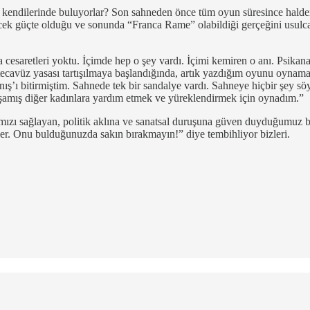
ücü kendilerinde buluyorlar? Son sahneden önce tüm oyun süresince halde
ecek güçte olduğu ve sonunda “Franca Rame” olabildiği gerçeğini usulc
esaretleri yoktu. İçimde hep o şey vardı. İçimi kemiren o anı. Psika
cavüz yasası tartışılmaya başlandığında, artık yazdığım oyunu oynama
anış’ı bitirmiştim. Sahnede tek bir sandalye vardı. Sahneye hiçbir şey
aşamış diğer kadınlara yardım etmek ve yüreklendirmek için oynadım.”
zı sağlayan, politik aklına ve sanatsal duruşuna güven duyduğumuz bir
ğer. Onu bulduğunuzda sakın bırakmayın!” diye tembihliyor bizleri.