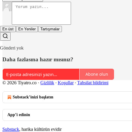
En üst
En Yeniler
Tartışmalar
Gönderi yok
Daha fazlasına hazır mısınız?
Abone olun
© 2026 Tiyatro.co
·
Gizlilik
∙
Koşullar
∙
Tahsilat bildirimi
Substack’inizi başlatın
App’i edinin
Substack
, harika kültürün evidir