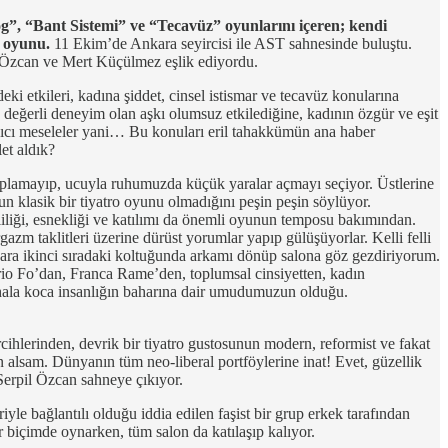
”, “Bant Sistemi” ve “Tecavüz” oyunlarını içeren; kendi
ah oyunu.
11 Ekim’de Ankara seyircisi ile AST sahnesinde buluştu.
l Özcan ve Mert Küçülmez eşlik ediyordu.
eki etkileri, kadına şiddet, cinsel istismar ve tecavüz konularına
 değerli deneyim olan aşkı olumsuz etkilediğine, kadının özgür ve eşit
kıcı meseleler yani… Bu konuları eril tahakkümün ana haber
et aldık?
plamayıp, ucuyla ruhumuzda küçük yaralar açmayı seçiyor. Üstlerine
klasik bir tiyatro oyunu olmadığını peşin peşin söylüyor.
liliği, esnekliği ve katılımı da önemli oyunun temposu bakımından.
azm taklitleri üzerine dürüst yorumlar yapıp gülüşüyorlar. Kelli felli
Bir ara ikinci sıradaki koltuğunda arkamı dönüp salona göz gezdiriyorum.
Dario Fo’dan, Franca Rame’den, toplumsal cinsiyetten, kadın
 hala koca insanlığın baharına dair umudumuzun olduğu.
cihlerinden, devrik bir tiyatro gustosunun modern, reformist ve fakat
en alsam. Dünyanın tüm neo-liberal portföylerine inat! Evet, güzellik
Serpil Özcan sahneye çıkıyor.
le bağlantılı olduğu iddia edilen faşist bir grup erkek tarafından
ir biçimde oynarken, tüm salon da katılaşıp kalıyor.