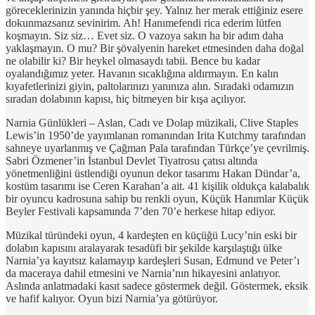
göreceklerinizin yanında hiçbir şey. Yalnız her merak ettiğiniz esere
dokunmazsanız sevinirim. Ah! Hanımefendi rica ederim lütfen
koşmayın. Siz siz… Evet siz. O vazoya sakın ha bir adım daha
yaklaşmayın. O mu? Bir şövalyenin hareket etmesinden daha doğal
ne olabilir ki? Bir heykel olmasaydı tabii. Bence bu kadar
oyalandığımız yeter. Havanın sıcaklığına aldırmayın. En kalın
kıyafetlerinizi giyin, paltolarınızı yanınıza alın. Sıradaki odamızın
sıradan dolabının kapısı, hiç bitmeyen bir kışa açılıyor.
Narnia Günlükleri – Aslan, Cadı ve Dolap müzikali, Clive Staples
Lewis’in 1950’de yayımlanan romanından Irita Kutchmy tarafından
sahneye uyarlanmış ve Çağman Pala tarafından Türkçe’ye çevrilmiş.
Sabri Özmener’in İstanbul Devlet Tiyatrosu çatısı altında
yönetmenliğini üstlendiği oyunun dekor tasarımı Hakan Dündar’a,
kostüm tasarımı ise Ceren Karahan’a ait. 41 kişilik oldukça kalabalık
bir oyuncu kadrosuna sahip bu renkli oyun, Küçük Hanımlar Küçük
Beyler Festivali kapsamında 7’den 70’e herkese hitap ediyor.
Müzikal türündeki oyun, 4 kardeşten en küçüğü Lucy’nin eski bir
dolabın kapısını aralayarak tesadüfi bir şekilde karşılaştığı ülke
Narnia’ya kayıtsız kalamayıp kardeşleri Susan, Edmund ve Peter’ı
da maceraya dahil etmesini ve Narnia’nın hikayesini anlatıyor.
Aslında anlatmadaki kasıt sadece göstermek değil. Göstermek, eksik
ve hafif kalıyor. Oyun bizi Narnia’ya götürüyor.