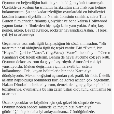
Oyunun en beğendiğim hatta hayran kaldığım yönü tasarımıydı.
Özellikle de kostüm tasarımının harikalığını anlatmak için kelime
bulamıyorum. Şu ana kadar izlediğim oyunlardaki en büyüleyici
kostüm tasarımı diyebilirim. Narnia ülkesinin canlıları, adeta Tim
Burton filmlerinden fırlamış gibiydiler ve bana kalırsa Hollywood
yapımı fantastik filmlerden hiç aşağı kalır yanı yoktu. Ardıç kuşu,
periler, akrep, Beyaz Kraliçe, rockstar havasındaki Aslan… Hepsi
çok iyi tasarlanmıştı.
Geçenlerde tasarımla ilgili karşılaştığım bir sözü anımsadım. ‘‘Bir
tasarımın nasıl olduğuyla ilgili üç tepki vardır. Biri “Evet.”, biri
“Hayır.” diğeri ise “Vaov”. (İng:Wow) “Vaov”u hedefleyin.’’ Ceren
Karahan’ı çok tebrik ederim. Benim de hayal gücüme çok şey kattı.
Oyunun dekor tasarımı da gayet başarılıydı. Atmosferi çok iyi
yansıtıyordu. Mekan değişimleri için hareketli bir sistem
kullanılmıştı. Oda, kayan bölümlerle bir anda Narnia’ya
dönüşüyordu. Mekan değişimi açısından çok pratik bir fikir. Üstelik
aslanın hapsolduğu bölümdeki fikri de görsel açıdan çok beğendim.
Hakan Dündar’ı tebrik ediyorum, demek de ilginç geliyor çünkü o
tecrübesiyle, oyunlarıyla bu işin zaten ustası olduğunu kanıtlamış bir
tasarımcı.
Üstelik çocuklar ve büyükler için çok güzel bir sürpriz de var.
Oyunun neden sadece sahnede kalmayıp bizi Narnia’ya
götürdüğünü çok daha iyi anlayacaksınız. Gördüğünüzde.