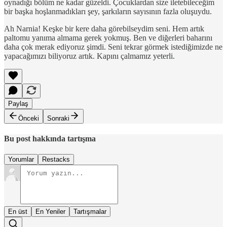
oynadığı bölüm ne kadar güzeldi. Çocuklardan size iletebileceğim
bir başka hoşlanmadıkları şey, şarkıların sayısının fazla oluşuydu.
Ah Narnia! Keşke bir kere daha görebilseydim seni. Hem artık
paltomu yanıma almama gerek yokmuş. Ben ve diğerleri baharını
daha çok merak ediyoruz şimdi. Seni tekrar görmek istediğimizde ne
yapacağımızı biliyoruz artık. Kapını çalmamız yeterli.
Paylaş
Önceki
Sonraki
Bu post hakkında tartışma
Yorumlar
Restacks
En üst
En Yeniler
Tartışmalar