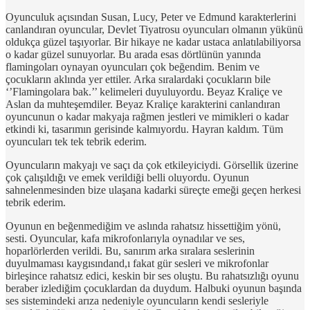
Oyunculuk açısından Susan, Lucy, Peter ve Edmund karakterlerini
canlandıran oyuncular, Devlet Tiyatrosu oyuncuları olmanın yükünü
oldukça güzel taşıyorlar. Bir hikaye ne kadar ustaca anlatılabiliyorsa
o kadar güzel sunuyorlar. Bu arada esas dörtlünün yanında
flamingoları oynayan oyuncuları çok beğendim. Benim ve
çocukların aklında yer ettiler. Arka sıralardaki çocukların bile
‘’Flamingolara bak.’’ kelimeleri duyuluyordu. Beyaz Kraliçe ve
Aslan da muhteşemdiler. Beyaz Kraliçe karakterini canlandıran
oyuncunun o kadar makyaja rağmen jestleri ve mimikleri o kadar
etkindi ki, tasarımın gerisinde kalmıyordu. Hayran kaldım. Tüm
oyuncuları tek tek tebrik ederim.
Oyuncuların makyajı ve saçı da çok etkileyiciydi. Görsellik üzerine
çok çalışıldığı ve emek verildiği belli oluyordu. Oyunun
sahnelenmesinden bize ulaşana kadarki süreçte emeği geçen herkesi
tebrik ederim.
Oyunun en beğenmediğim ve aslında rahatsız hissettiğim yönü,
sesti. Oyuncular, kafa mikrofonlarıyla oynadılar ve ses,
hoparlörlerden verildi. Bu, sanırım arka sıralara seslerinin
duyulmaması kaygısındand,ı fakat gür sesleri ve mikrofonlar
birleşince rahatsız edici, keskin bir ses oluştu. Bu rahatsızlığı oyunu
beraber izlediğim çocuklardan da duydum. Halbuki oyunun başında
ses sistemindeki arıza nedeniyle oyuncuların kendi sesleriyle