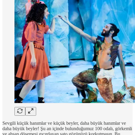
Sevgili küçük hanımlar ve küçük beyler, daha büyük hanımlar ve
daha büyük beyler! Şu an içinde bulunduğumuz 100 odalı, görkemli
ve ahşap döşemesi gıcırdayan şato gözünüzü korkutmasın. Bu,