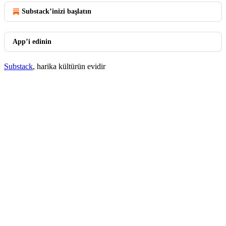
Substack’inizi başlatın
App’i edinin
Substack
, harika kültürün evidir