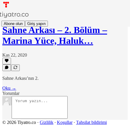
Abone olun
Giriş yapın
Sahne Arkası – 2. Bölüm –
Marina Yüce, Haluk…
Kas 22, 2020
Sahne Arkası’nın 2.
Oku →
Yorumlar
© 2026 Tiyatro.co
·
Gizlilik
∙
Koşullar
∙
Tahsilat bildirimi