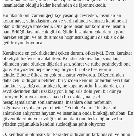
insanlardan olduğu kadar kendinden de iğrenmektedir.
Bu tiksinti onu zaman geçtikçe yaşadığı çevreden, insanlardan
koparmaya, yalnızlaştırmaya ve yerin altında yalnızca kendine ait
olan o dünyaya itmektedir. Ona göre insan nankördür ve insanın
nankörlüğü dayanılacak gibi değildir. İnsanların çıkarlarına göre
hareket ettiğini ve bu durumdan hoşnutsuzluğunu da sık sık dile
getirir oyun boyunca.
Karakterde en çok dikkatimi çeken durum, öfkesiydi. Evet, karakter
öfkeliydi hikâyesini anlatırken. Kendisi edebiyattan, sanattan,
bilimden yana olurken diğerleri şan, şöhret ve rütbe peşindeydi ona
göre. Bu yüzden hepsine karşı büyük bir öfke besliyordu
içinde. Elbette öfkesi en çok ona zarar veriyordu. Diğerlerinden
daha zeki olduğunu belirten, bu yüzden kendini onlardan ayrı tutan
karakter yaşadığı acı arttıkça içine kapanıyordu. İnsanlardan, en
sevdiklerinden dahi uzaklaşıyor, kitaplarla dolu yeni bir dünya
kuruyor. Kuruyor kurmasına da bu uzaklaşma içsel
hesaplaşmalarının sonlanmasına, insanlara olan nefretinin
soğumasına yol açmıyor elbette. “Yeraltı Adamı” hikâyesini
anlatırken anlıyoruz hayatın ve insanların onda bıraktığı tahribatı. En
güvendiklerinin ve sevdiği kadının dahi onu terk ettiğine ve bu
yüzden çoğunlukla kendini suçladığına şahit oluyoruz.
O, kendisinin olumsuz bir karakter olduğunun farkındaydı ve bunu