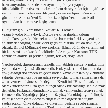
üzeredir, sahneler seyircileriyle buluşmak için son sürat
hazırlanıyordur, belki de bazı oyunlar prömiyer yapmış
bile olabilir. Hem tiyatro emekçileri hem de seyirciler için keyifli ve
verimli bir sezon olmasını dileyerek, yazın ve Ağustos’un son
günlerinde Ankara Yeni Sahne’de izlediğim Yeraltından Notlar”
oyunundan bahsetmeye başlıyorum…
Bildiğiniz gibi “Yeraltından Notlar” Rus roman
yazarı Fyodor Mihayloviç Dostoyevski tarafından kaleme
alındı. Dostoyevski, bir mektubunda, bu eserin farklı ve yeni bir
anlatım denediğini, “Müzikteki geçişleri bilirsin. Bu da tıpkı öyle
olacak. Birinci bölümdeki gevezelikler, ikinci bölümde yerlerini ani
bir katastrofa bırakacak.” şeklinde ifade ediyor. Katastrof TDK
sözlük anlamıyla şu şekilde: yıkım, felaket, doğal afet.
Varoluşçuluk düşüncesinin temellerinin atıldığı eserde, karakterimiz
yeraltında varlığını sürdürmektedir. Kırk yaşlarındaki bu adam daha
çok yaşadığı dönemden ve çevresinden kaynaklı psikolojik buhrana
sahiptir. Şekerli çayı ve insanları seviyordur. Onlarla anlaşamasa da
zarar vermek düşüncesinde değildir. Kendisini “Hasta bir adam”
olarak nitelendirir. Ona göre bilinçli olmak bir hastalığa sahip olmak
demektir. Farkındalıklarından kurtulmak yani kendini tedavi etmek
istemektedir. Yaşadığı çağda yani 19. yüzyılda olduğu gibi bilinçsiz
ve düşüncesiz olarak devam ettiği takdirde diğerlerine uyum
sağlayacaktır. Öfke doludur ve öfkesinin yegâne sebebi insanlar
tarafından ötekileştirilmesidir. Tıpkı bir böcek gibi hissetmekte ve