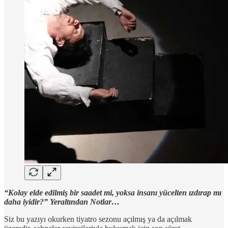
“Kolay elde edilmiş bir saadet mi, yoksa insanı yücelten ızdırap mı
daha iyidir?” Yeraltından Notlar…
Siz bu yazıyı okurken tiyatro sezonu açılmış ya da açılmak