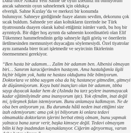
Daha önce Ankara Yeni Sahne’de oyun izlediniz mi bilmiyorum
ancak sahnenin oyun sahnelemek için oldukça
elverişli. Sahne Kızılay’da ve merkezi bir konumda
bulunuyor. Sahneye girdiğimde fuaye alanını sevdim, dekorunu çok
sıcak buldum. Sahnede yer alan koltukların üzerinde ise Türk
tiyatrosunda duayen olarak kabul ettiğimiz isimler vardı, bu hoş bir
ayrıntıydı. Bir diğer hoş ayrıntı da sahnenin koordinatörü olan Elif
Tükenmez hanımefendinin gelip sahneyle ilgili görüş ve önerilerin
iletilmesinden memnuniyet duyacağını söylemesiydi. Özel tiyatrolar
aynı zamanda birer ticari işletmedir ve seyircinin fikirlerinin
önemsenmesi gerekiyor.
“Ben hasta bir adamım… Zalim bir adamım ben. Albenisi olmayan
biri… Sanırım karaciğerimden hastayım. Ama hastalığımla ilgili
hiçbir bilgim yok, hatta ne hastası olduğumu bile bilmiyorum.
Doktorlara ve tıbba saygım olsa da hiç hastaneye gitmedim, gitmeyi
de düşünmüyorum. Koyu batıl inançları olan bir adamım, tıbba
saygı duyacak kadar hem de (Aslında bu tarz şeylere inanmayacak
kadar eğitimliyimdir ama inanıyorum işte). Yok efendim, inat değil
mi, iyileşmek falan istemiyorum. Bunu anlamaya kalkmayın. Ne de
olsa ben anlıyorum ya. Bu durumda hâlâ neden inat ettiğimi size
izah edemiyorum: ama çok iyi biliyorum ki onlara tedavi
olmamakla doktorların işlerini berbat etmiş olmam, bunu yapmak
yalnızca bana zarar verir, başka kimseye değil. Tedavi olmayışım
bilin ki hep inadımdan kaynaklanıyor. Ciğerim ağrıyormuş, varsın