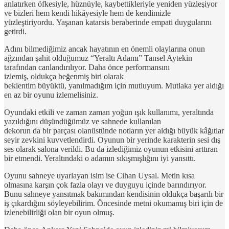
anlatırken öfkesiyle, hüznüyle, kaybettikleriyle yeniden yüzleşiyor
ve bizleri hem kendi hikâyesiyle hem de kendimizle
yüzleştiriyordu. Yaşanan katarsis beraberinde empati duygularını
getirdi.
Adını bilmediğimiz ancak hayatının en önemli olaylarına onun
ağzından şahit olduğumuz “Yeraltı Adamı” Tansel Aytekin
tarafından canlandırılıyor. Daha önce performansını
izlemiş, oldukça beğenmiş biri olarak
beklentim büyüktü, yanılmadığım için mutluyum. Mutlaka yer aldığı
en az bir oyunu izlemelisiniz.
Oyundaki etkili ve zaman zaman yoğun ışık kullanımı, yeraltında
yazıldığını düşündüğümüz ve sahnede kullanılan
dekorun da bir parçası olanüstünde notların yer aldığı büyük kâğıtlar
seyir zevkini kuvvetlendirdi. Oyunun bir yerinde karakterin sesi dış
ses olarak salona verildi. Bu da izlediğimiz oyunun etkisini arttıran
bir etmendi. Yeraltındaki o adamın sıkışmışlığını iyi yansıttı.
Oyunu sahneye uyarlayan isim ise Cihan Uysal. Metin kısa
olmasına karşın çok fazla olayı ve duyguyu içinde barındırıyor.
Bunu sahneye yansıtmak bakımından kendisinin oldukça başarılı bir
iş çıkardığını söyleyebilirim. Öncesinde metni okumamış biri için de
izlenebilirliği olan bir oyun olmuş.