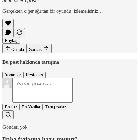
daha beter ağrısın.”
Gerçekten ciğer ağrıtan bir oyundu, izlemelisiniz…
Paylaş
Önceki
Sonraki
Bu post hakkında tartışma
Yorumlar
Restacks
En üst
En Yeniler
Tartışmalar
Gönderi yok
Daha fazlasına hazır mısınız?