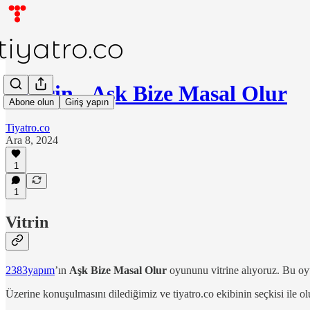
Vitrin - Aşk Bize Masal Olur
Abone olun
Giriş yapın
Tiyatro.co
Ara 8, 2024
1
1
Vitrin
2383yapım
’ın
Aşk Bize Masal Olur
oyununu vitrine alıyoruz. Bu oyu
Üzerine konuşulmasını dilediğimiz ve tiyatro.co ekibinin seçkisi ile o