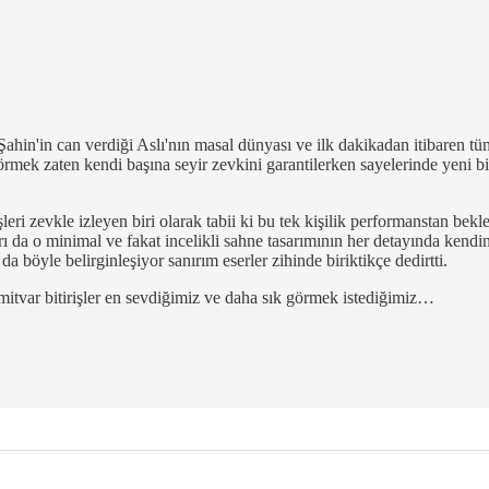
r Şahin'in can verdiği Aslı'nın masal dünyası ve ilk dakikadan itibaren
ek zaten kendi başına seyir zevkini garantilerken sayelerinde yeni bi’
eri zevkle izleyen biri olarak tabii ki bu tek kişilik performanstan bek
o minimal ve fakat incelikli sahne tasarımının her detayında kendini h
 böyle belirginleşiyor sanırım eserler zihinde biriktikçe dedirtti.
ümitvar bitirişler en sevdiğimiz ve daha sık görmek istediğimiz…