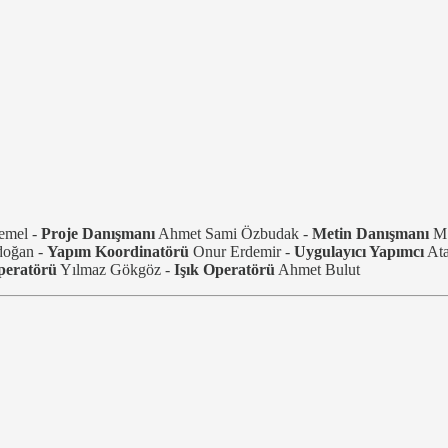
emel -
Proje Danışmanı
Ahmet Sami Özbudak -
Metin Danışmanı
M.
doğan -
Yapım Koordinatörü
Onur Erdemir -
Uygulayıcı Yapımcı
Ata
peratörü
Yılmaz Gökgöz -
Işık Operatörü
Ahmet Bulut