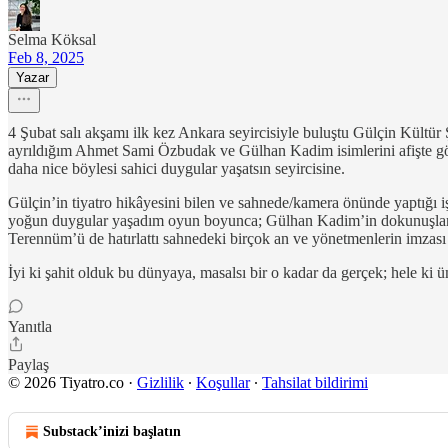
Selma Köksal
Feb 8, 2025
Yazar
4 Şubat salı akşamı ilk kez Ankara seyircisiyle buluştu Gülçin Kültü
ayrıldığım Ahmet Sami Özbudak ve Gülhan Kadim isimlerini afişte görm
daha nice böylesi sahici duygular yaşatsın seyircisine.
Gülçin’in tiyatro hikâyesini bilen ve sahnede/kamera önünde yaptığı işl
yoğun duygular yaşadım oyun boyunca; Gülhan Kadim’in dokunuşları da 
Terennüm’ü de hatırlattı sahnedeki birçok an ve yönetmenlerin imzası da
İyi ki şahit olduk bu dünyaya, masalsı bir o kadar da gerçek; hele ki 
Yanıtla
Paylaş
© 2026 Tiyatro.co
·
Gizlilik
∙
Koşullar
∙
Tahsilat bildirimi
Substack’inizi başlatın