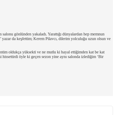
 tüm salonu gönlünden yakaladı. Yarattığı dünyalardan hep memnun
 yazar da keşfettim; Kerem Pilavcı, dilerim yolculuğu uzun olsun ve
lentim oldukça yüksekti ve ne mutlu ki hayal ettiğimden kat be kat
issettirdi öyle ki geçen sezon yine aynı salonda izlediğim ‘Bir