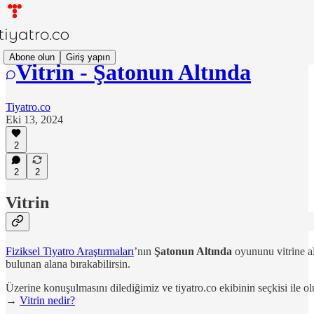
Abone olun
Giriş yapın
Vitrin - Şatonun Altında
Tiyatro.co
Eki 13, 2024
2
2
2
Vitrin
Fiziksel Tiyatro Araştırmaları
’nın
Şatonun Altında
oyununu vitrine al
bulunan alana bırakabilirsin.
Üzerine konuşulmasını dilediğimiz ve tiyatro.co ekibinin seçkisi ile o
→
Vitrin nedir?