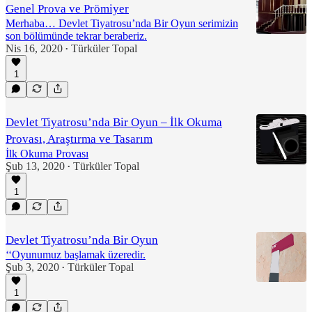
Genel Prova ve Prömiyer
Merhaba… Devlet Tiyatrosu’nda Bir Oyun serimizin
son bölümünde tekrar beraberiz.
Nis 16, 2020
Türküler Topal
•
1
Devlet Tiyatrosu’nda Bir Oyun – İlk Okuma
Provası, Araştırma ve Tasarım
İlk Okuma Provası
Şub 13, 2020
Türküler Topal
•
1
Devlet Tiyatrosu’nda Bir Oyun
‘‘Oyunumuz başlamak üzeredir.
Şub 3, 2020
Türküler Topal
•
1