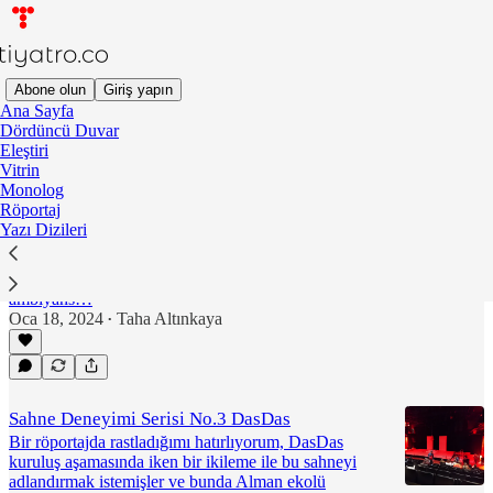
Abone olun
Giriş yapın
Ana Sayfa
Dördüncü Duvar
Yazı Dizileri
Eleştiri
Vitrin
Monolog
Röportaj
Sahne Deneyimi Serisi No.4 Tatbikat Sahnesi
Yazı Dizileri
2013 yılında açılan Tatbikat Sahnesi’ne o zamanlar
Ankara’da olmadığım için uğrayamasam da ilk
versiyonunda plastik sandalyelerle yakaladıkları
ambiyans…
Oca 18, 2024
Taha Altınkaya
•
Sahne Deneyimi Serisi No.3 DasDas
Bir röportajda rastladığımı hatırlıyorum, DasDas
kuruluş aşamasında iken bir ikileme ile bu sahneyi
adlandırmak istemişler ve bunda Alman ekolü