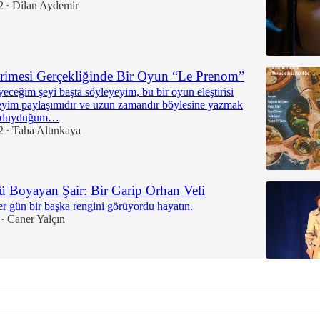
2
Dilan Aydemir
•
mesi Gerçekliğinde Bir Oyun “Le Prenom”
eceğim şeyi başta söyleyeyim, bu bir oyun eleştirisi
neyim paylaşımıdır ve uzun zamandır böylesine yazmak
n duyduğum…
2
Taha Altınkaya
•
 Boyayan Şair: Bir Garip Orhan Veli
r gün bir başka rengini görüyordu hayatın.
Caner Yalçın
•