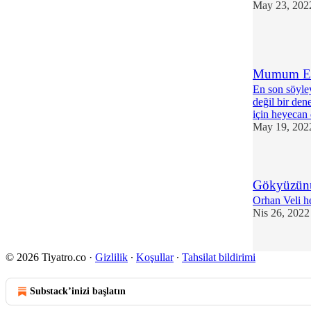
May 23, 202
1
Mumum Eri
En son söyley
değil bir de
için heyeca
May 19, 202
Gökyüzünü
Orhan Veli he
Nis 26, 2022
© 2026 Tiyatro.co
·
Gizlilik
∙
Koşullar
∙
Tahsilat bildirimi
Substack’inizi başlatın