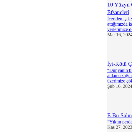
10 Yüzyıl
Efsaneleri
İçeriden ışık
attığımızda ka
yerlerimize 
Mar 16, 202
1
İyi-Kötü Ç
“Dünyanın bir
anlamsızlığı
üzerimize çö
Şub 16, 202
1
E Bu Salın
“Yıktın perde
Kas 27, 202