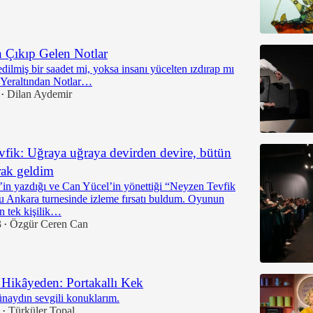
n Çıkıp Gelen Notlar
dilmiş bir saadet mi, yoksa insanı yücelten ızdırap mı
” Yeraltından Notlar…
Dilan Aydemir
•
fik: Uğraya uğraya devirden devire, bütün
arak geldim
in yazdığı ve Can Yücel’in yönettiği “Neyzen Tevfik
 Ankara turnesinde izleme fırsatı buldum. Oyunun
n tek kişilik…
3
Özgür Ceren Can
•
Hikâyeden: Portakallı Kek
naydın sevgili konuklarım.
Türküler Topal
•