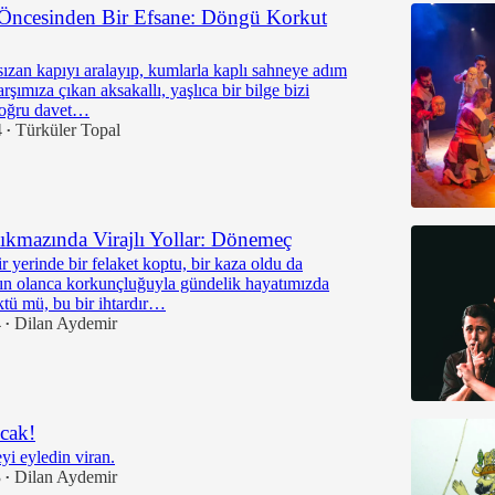
 Öncesinden Bir Efsane: Döngü Korkut
 sızan kapıyı aralayıp, kumlarla kaplı sahneye adım
rşımıza çıkan aksakallı, yaşlıca bir bilge bizi
doğru davet…
4
Türküler Topal
•
ıkmazında Virajlı Yollar: Dönemeç
 yerinde bir felaket koptu, bir kaza oldu da
nın olanca korkunçluğuyla gündelik hayatımızda
ktü mü, bu bir ihtardır…
4
Dilan Aydemir
•
cak!
yi eyledin viran.
3
Dilan Aydemir
•