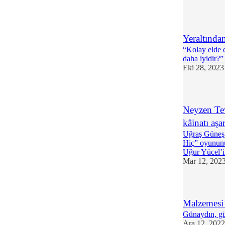
Yeraltında
“Kolay elde e
daha iyidir?
Eki 28, 2023
Neyzen Tev
kâinatı aş
Uğraş Güneş’
Hiç” oyununu
Uğur Yücel’i
Mar 12, 202
Malzemesi 
Günaydın, gü
Ara 12, 2022