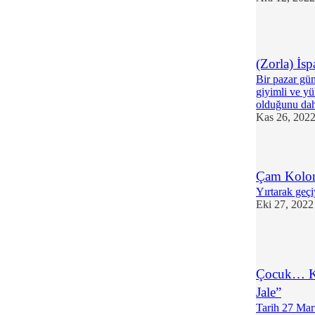
(Zorla) İs
Bir pazar gün
giyimli ve yü
olduğunu d
Kas 26, 202
Çam Kolon
Yırtarak geç
Eki 27, 2022
1
Çocuk… Ka
Jale”
Tarih 27 Mart