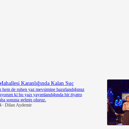
ri
En üst
Tartışmalar
ahallesi Karanlığında Kalan Suç
hem de ruhen yaz mevsimine hazırlandığımız
ıyorum ki bu yazı yayımlandığında bir tiyatro
ha sonuna gelmiş oluruz.
4
Dilan Aydemir
•