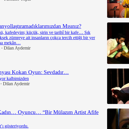
panyollaştıramadıklarımızdan Mısınız?
ü, kafedeyim; küçük, şirin ve tarihî bir kafe… Şık
ksek zümreye ait insanların çokça tercih ettiği bir yer
aha mekân…
2
Dilan Aydemir
•
yası Kokan Oyun: Sevdadır…
iyor kalbimizden
Dilan Aydemir
•
dın… Oyuncu… “Bir Mülazım Artist Afife
’ı gösteriyordu.