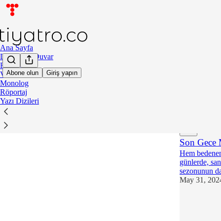
Ana Sayfa
Dördüncü Duvar
Eleştiri
Abone olun
Giriş yapın
Vitrin
Monolog
Eleşti
Röportaj
Yazı Dizileri
En Yeniler
Son Gece M
Hem bedenen 
günlerde, san
sezonunun da
May 31, 202
1